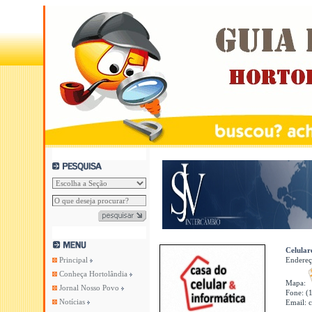
Celular
Principal
Endere
Conheça Hortolândia
Mapa:
Jornal Nosso Povo
Fone: (
Notícias
Email: