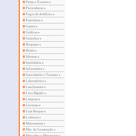
Festas e Eventos
Floriculturas
Fogos de Artifícios
Funerárias
Games
Gráficas
Guinchos
Hospitais
Hotéis
Idiomas
Imobiliária
Informática
Intercâmbio e Turismo
Laboratórios
Lanchonetes
Lava Rápido
Limpeza
Livrarias
Loja Roupas
Lotéricas
Marcenarias
Mat. de Construção
Mercados e Mercearias