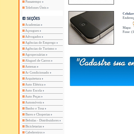
Passatempo
Telefones Úteis
Celular
Endere
Academias
Mapa:
Açougues
Fone: (
Advogados
Agências de Emprego
Agências de Turismo
Agropecuárias
Aluguel de Carros
Antenas
Ar Condicionado
Arquitetura
Auto Elétrica
Auto Escola
Auto Peças
Automóveis
Banho e Tosa
Bares e Choperias
Bebidas - Distribuidores
Bicicletarias
Cabelereiros