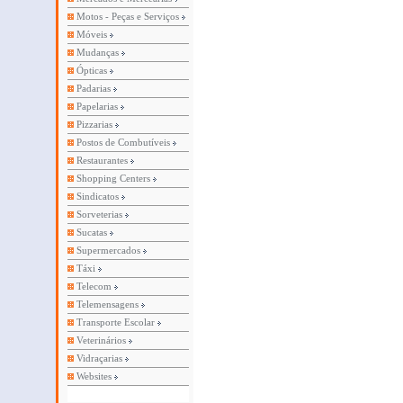
Motos - Peças e Serviços
Móveis
Mudanças
Ópticas
Padarias
Papelarias
Pizzarias
Postos de Combutíveis
Restaurantes
Shopping Centers
Sindicatos
Sorveterias
Sucatas
Supermercados
Táxi
Telecom
Telemensagens
Transporte Escolar
Veterinários
Vidraçarias
Websites