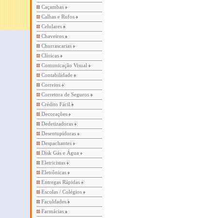
Caçambas
Calhas e Rufos
Celulares
Chaveiros
Churrascarias
Clínicas
Comunicação Visual
Contabilidade
Correios
Corretora de Seguros
Crédito Fácil
Decorações
Dedetizadoras
Desentupidoras
Despachantes
Disk Gás e Água
Eletricistas
Eletrônicas
Entregas Rápidas
Escolas / Colégios
Faculdades
Farmácias