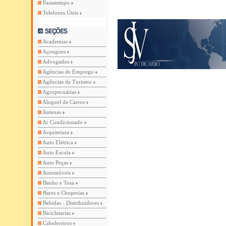
Passatempo
Telefones Úteis
Academias
Açougues
Advogados
Agências de Emprego
Agências de Turismo
Agropecuárias
Aluguel de Carros
Antenas
Ar Condicionado
Arquitetura
Auto Elétrica
Auto Escola
Auto Peças
Automóveis
Banho e Tosa
Bares e Choperias
Bebidas - Distribuidores
Bicicletarias
Cabelereiros