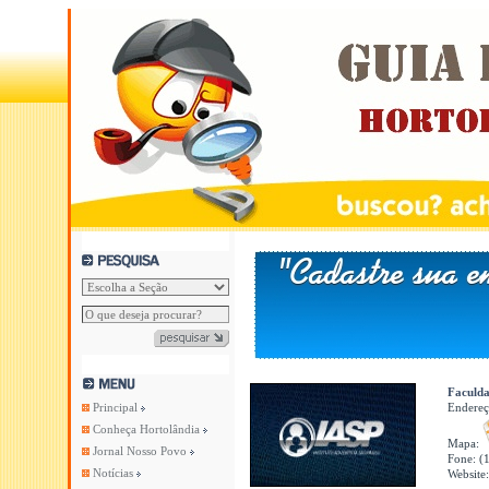
Faculda
Principal
Endere
Conheça Hortolândia
Mapa:
Jornal Nosso Povo
Fone: (
Notícias
Website