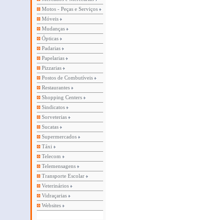
Motos - Peças e Serviços
Móveis
Mudanças
Ópticas
Padarias
Papelarias
Pizzarias
Postos de Combutíveis
Restaurantes
Shopping Centers
Sindicatos
Sorveterias
Sucatas
Supermercados
Táxi
Telecom
Telemensagens
Transporte Escolar
Veterinários
Vidraçarias
Websites