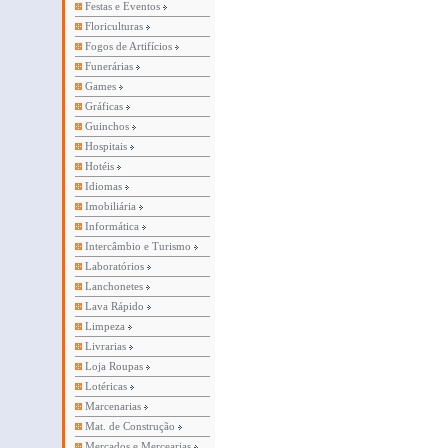
Festas e Eventos
Floriculturas
Fogos de Artifícios
Funerárias
Games
Gráficas
Guinchos
Hospitais
Hotéis
Idiomas
Imobiliária
Informática
Intercâmbio e Turismo
Laboratórios
Lanchonetes
Lava Rápido
Limpeza
Livrarias
Loja Roupas
Lotéricas
Marcenarias
Mat. de Construção
Mercados e Mercearias