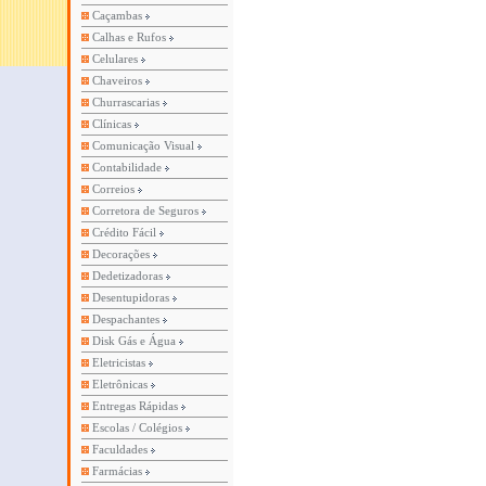
Caçambas
Calhas e Rufos
Celulares
Chaveiros
Churrascarias
Clínicas
Comunicação Visual
Contabilidade
Correios
Corretora de Seguros
Crédito Fácil
Decorações
Dedetizadoras
Desentupidoras
Despachantes
Disk Gás e Água
Eletricistas
Eletrônicas
Entregas Rápidas
Escolas / Colégios
Faculdades
Farmácias