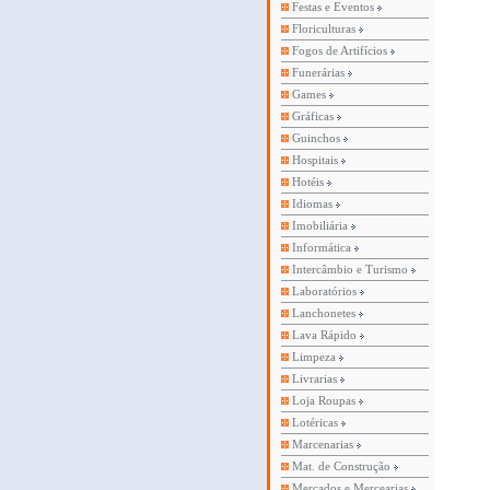
Festas e Eventos
Floriculturas
Fogos de Artifícios
Funerárias
Games
Gráficas
Guinchos
Hospitais
Hotéis
Idiomas
Imobiliária
Informática
Intercâmbio e Turismo
Laboratórios
Lanchonetes
Lava Rápido
Limpeza
Livrarias
Loja Roupas
Lotéricas
Marcenarias
Mat. de Construção
Mercados e Mercearias