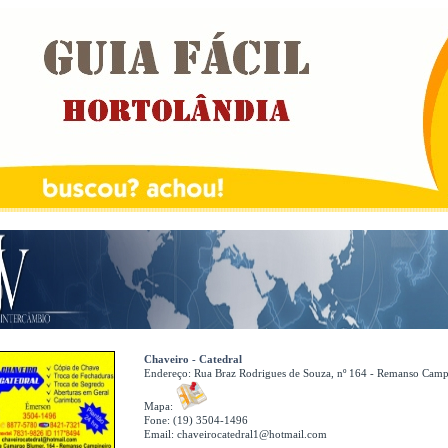
Chaveiro - Catedral
Endereço:
Rua Braz Rodrigues de Souza, nº 164 - Remanso Camp
Mapa:
Fone: (19) 3504-1496
Email:
chaveirocatedral1@hotmail.com