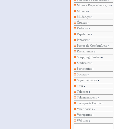
Motos - Peças e Serviços
Móveis
Mudanças
Ópticas
Padarias
Papelarias
Pizzarias
Postos de Combutíveis
Restaurantes
Shopping Centers
Sindicatos
Sorveterias
Sucatas
Supermercados
Táxi
Telecom
Telemensagens
Transporte Escolar
Veterinários
Vidraçarias
Websites