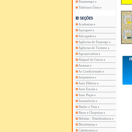
Passatempo
Telefones Úteis
Academias
Açougues
Advogados
Agências de Emprego
Agências de Turismo
Agropecuárias
Aluguel de Carros
Antenas
Ar Condicionado
Arquitetura
Auto Elétrica
Auto Escola
Auto Peças
Automóveis
Banho e Tosa
Bares e Choperias
Bebidas - Distribuidores
Bicicletarias
Cabelereiros