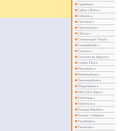
Caçambas
Calhas e Rufos
Celulares
Chaveiros
Churrascarias
Clínicas
Comunicação Visual
Contabilidade
Correios
Corretora de Seguros
Crédito Fácil
Decorações
Dedetizadoras
Desentupidoras
Despachantes
Disk Gás e Água
Eletricistas
Eletrônicas
Entregas Rápidas
Escolas / Colégios
Faculdades
Farmácias