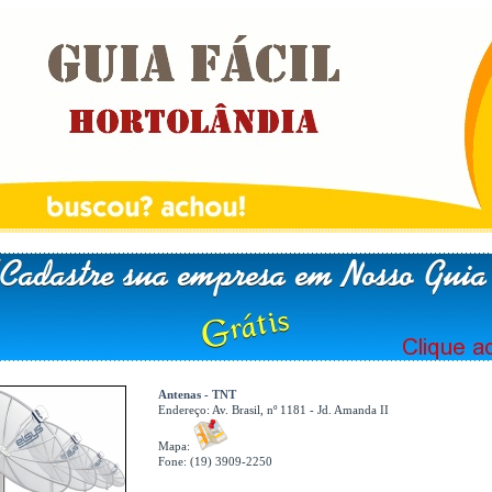
Antenas - TNT
Endereço:
Av. Brasil, nº 1181 - Jd. Amanda II
Mapa:
Fone: (19) 3909-2250