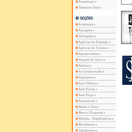
Passatempo
Telefones Úteis
Academias
Açougues
Advogados
Agências de Emprego
Agências de Turismo
Agropecuárias
Aluguel de Carros
Antenas
Ar Condicionado
Arquitetura
Auto Elétrica
Auto Escola
Auto Peças
Automóveis
Banho e Tosa
Bares e Choperias
Bebidas - Distribuidores
Bicicletarias
Cabelereiros