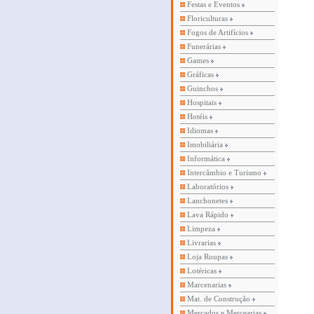
Festas e Eventos
Floriculturas
Fogos de Artifícios
Funerárias
Games
Gráficas
Guinchos
Hospitais
Hotéis
Idiomas
Imobiliária
Informática
Intercâmbio e Turismo
Laboratórios
Lanchonetes
Lava Rápido
Limpeza
Livrarias
Loja Roupas
Lotéricas
Marcenarias
Mat. de Construção
Mercados e Mercearias