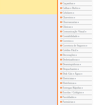
Caçambas
Calhas e Rufos
Celulares
Chaveiros
Churrascarias
Clínicas
Comunicação Visual
Contabilidade
Correios
Corretora de Seguros
Crédito Fácil
Decorações
Dedetizadoras
Desentupidoras
Despachantes
Disk Gás e Água
Eletricistas
Eletrônicas
Entregas Rápidas
Escolas / Colégios
Faculdades
Farmácias