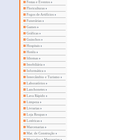
Festas e Eventos
Floriculturas
Fogos de Artifícios
Funerárias
Games
Gráficas
Guinchos
Hospitais
Hotéis
Idiomas
Imobiliária
Informática
Intercâmbio e Turismo
Laboratórios
Lanchonetes
Lava Rápido
Limpeza
Livrarias
Loja Roupas
Lotéricas
Marcenarias
Mat. de Construção
Mercados e Mercearias