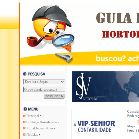
Contabi
Principal
Endere
Conheça Hortolândia
Mapa:
Jornal Nosso Povo
Fone: (
Notícias