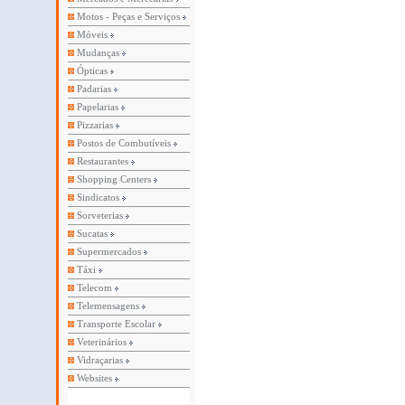
Motos - Peças e Serviços
Móveis
Mudanças
Ópticas
Padarias
Papelarias
Pizzarias
Postos de Combutíveis
Restaurantes
Shopping Centers
Sindicatos
Sorveterias
Sucatas
Supermercados
Táxi
Telecom
Telemensagens
Transporte Escolar
Veterinários
Vidraçarias
Websites