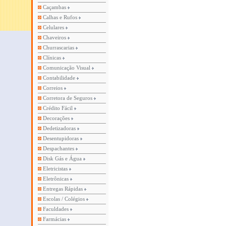
Caçambas
Calhas e Rufos
Celulares
Chaveiros
Churrascarias
Clínicas
Comunicação Visual
Contabilidade
Correios
Corretora de Seguros
Crédito Fácil
Decorações
Dedetizadoras
Desentupidoras
Despachantes
Disk Gás e Água
Eletricistas
Eletrônicas
Entregas Rápidas
Escolas / Colégios
Faculdades
Farmácias