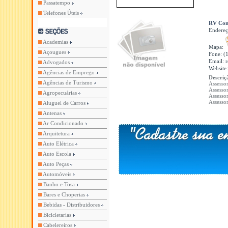
Passatempo
Telefones Úteis
RV Cons
Endere
Academias
Mapa:
Açougues
Fone: (
Email:
Advogados
Website
Agências de Emprego
Descriç
Agências de Turismo
Assessor
Assesso
Agropecuárias
Assessor
Assessor
Aluguel de Carros
Antenas
Ar Condicionado
Arquitetura
Auto Elétrica
Auto Escola
Auto Peças
Automóveis
Banho e Tosa
Bares e Choperias
Bebidas - Distribuidores
Bicicletarias
Cabelereiros