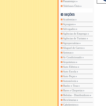
Passatempo
Telefones Úteis
Academias
Açougues
Advogados
Agências de Emprego
Agências de Turismo
Agropecuárias
Aluguel de Carros
Antenas
Ar Condicionado
Arquitetura
Auto Elétrica
Auto Escola
Auto Peças
Automóveis
Banho e Tosa
Bares e Choperias
Bebidas - Distribuidores
Bicicletarias
Cabelereiros