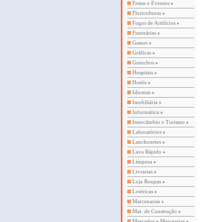
Festas e Eventos
Floriculturas
Fogos de Artifícios
Funerárias
Games
Gráficas
Guinchos
Hospitais
Hotéis
Idiomas
Imobiliária
Informática
Intercâmbio e Turismo
Laboratórios
Lanchonetes
Lava Rápido
Limpeza
Livrarias
Loja Roupas
Lotéricas
Marcenarias
Mat. de Construção
Mercados e Mercearias