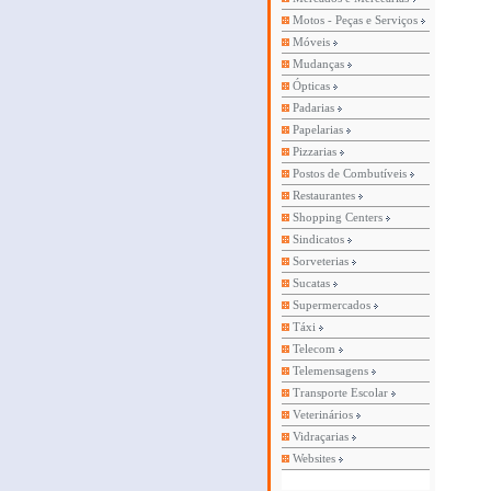
Motos - Peças e Serviços
Móveis
Mudanças
Ópticas
Padarias
Papelarias
Pizzarias
Postos de Combutíveis
Restaurantes
Shopping Centers
Sindicatos
Sorveterias
Sucatas
Supermercados
Táxi
Telecom
Telemensagens
Transporte Escolar
Veterinários
Vidraçarias
Websites