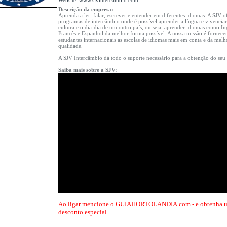
Website:
www.sjvintercambio.com
Descrição da empresa:
Aprenda a ler, falar, escrever e entender em diferentes idiomas. A SJV o
programas de intercâmbio onde é possível aprender a língua e vivenciar
cultura e o dia-dia de um outro país, ou seja, aprender idiomas como Ing
Francês e Espanhol da melhor forma possível. A nossa missão é fornecer
estudantes internacionais as escolas de idiomas mais em conta e da melh
qualidade.
A SJV Intercâmbio dá todo o suporte necessário para a obtenção do seu 
Saiba mais sobre a SJV:
Ao ligar mencione o GUIAHORTOLANDIA.com - e obtenha 
desconto especial.