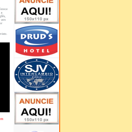
ferece
 a
lês,
 aos
or
visto.
um