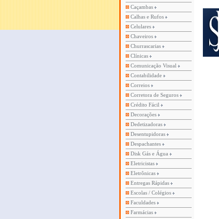
Caçambas
Calhas e Rufos
Celulares
Chaveiros
Churrascarias
Clínicas
Comunicação Visual
Contabilidade
Correios
Corretora de Seguros
Crédito Fácil
Decorações
Dedetizadoras
Desentupidoras
Despachantes
Disk Gás e Água
Eletricistas
Eletrônicas
Entregas Rápidas
Escolas / Colégios
Faculdades
Farmácias