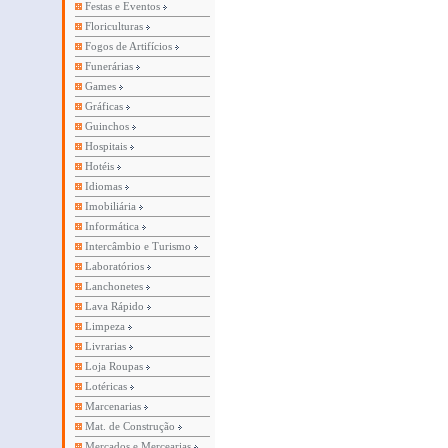
Festas e Eventos
Floriculturas
Fogos de Artifícios
Funerárias
Games
Gráficas
Guinchos
Hospitais
Hotéis
Idiomas
Imobiliária
Informática
Intercâmbio e Turismo
Laboratórios
Lanchonetes
Lava Rápido
Limpeza
Livrarias
Loja Roupas
Lotéricas
Marcenarias
Mat. de Construção
Mercados e Mercearias