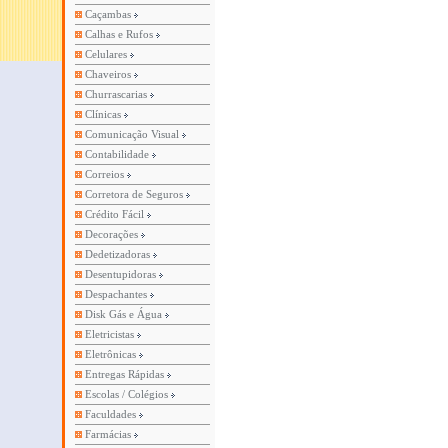
Caçambas
Calhas e Rufos
Celulares
Chaveiros
Churrascarias
Clínicas
Comunicação Visual
Contabilidade
Correios
Corretora de Seguros
Crédito Fácil
Decorações
Dedetizadoras
Desentupidoras
Despachantes
Disk Gás e Água
Eletricistas
Eletrônicas
Entregas Rápidas
Escolas / Colégios
Faculdades
Farmácias