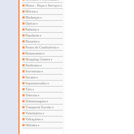
Motos - Peças e Serviços
Móveis
Mudanças
Ópticas
Padarias
Papelarias
Pizzarias
Postos de Combutíveis
Restaurantes
Shopping Centers
Sindicatos
Sorveterias
Sucatas
Supermercados
Táxi
Telecom
Telemensagens
Transporte Escolar
Veterinários
Vidraçarias
Websites