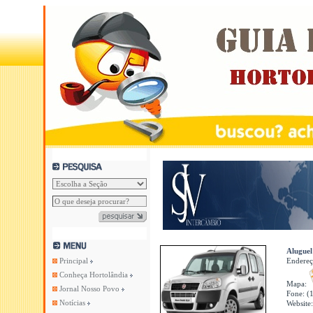
Aluguel
Principal
Endere
Conheça Hortolândia
Mapa:
Jornal Nosso Povo
Fone: (
Notícias
Website