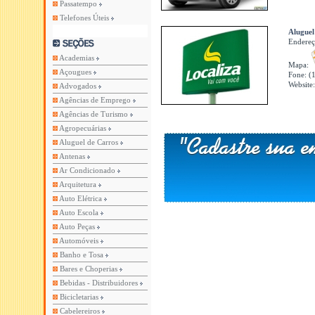
Passatempo
Telefones Úteis
Aluguel
Endere
Academias
Mapa:
Açougues
Fone: (
Website
Advogados
Agências de Emprego
Agências de Turismo
Agropecuárias
Aluguel de Carros
Antenas
Ar Condicionado
Arquitetura
Auto Elétrica
Auto Escola
Auto Peças
Automóveis
Banho e Tosa
Bares e Choperias
Bebidas - Distribuidores
Bicicletarias
Cabelereiros